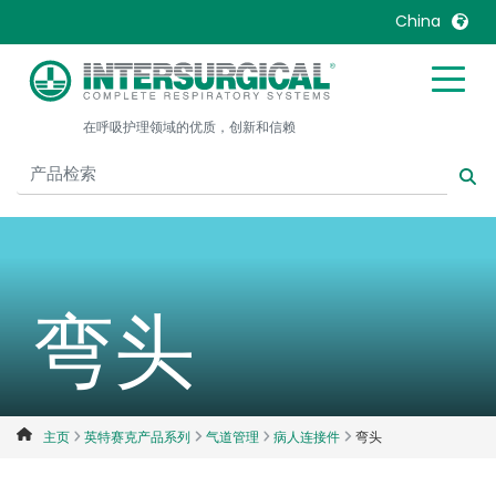
China
United Kingdom
Ireland
在呼吸护理领域的优质，创新和信赖
United States
Italia
Australia
Japan
België, Nederlands
Lietuva
Belgique, Français
Malaysia
Canada, English
Mexico
弯头
Canada, Français
Nederlands
China
Norway
Colombia
Portugal
Denmark
Russia
主页
英特赛克产品系列
气道管理
病人连接件
弯头
Deutschland
Sweden