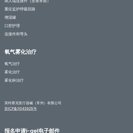
病人端连接件（患者界面）
重症监护呼吸回路
增湿罐
口腔护理
连接件和弯头
氧气雾化治疗
氧气治疗
雾化治疗
雾化杯治疗
英特赛克医疗器械（常州）有限公司
苏ICP备11043925号
报名申请i-gel电子邮件