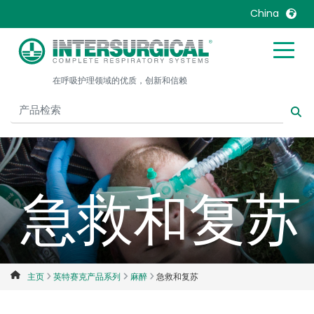
China
United Kingdom
Ireland
在呼吸护理领域的优质，创新和信赖
United States
Italia
Australia
Japan
België, Nederlands
Lietuva
Belgique, Français
Malaysia
Canada, English
Mexico
急救和复苏
Canada, Français
Nederlands
China
Norway
Colombia
Portugal
Denmark
Russia
主页
英特赛克产品系列
麻醉
急救和复苏
Deutschland
Sweden