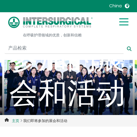
China
我们即将
United Kingdom
Ireland
在呼吸护理领域的优质，创新和信赖
United States
Italia
参加的展
Australia
Japan
België, Nederlands
Lietuva
Belgique, Français
Malaysia
会和活动
Canada, English
Mexico
Canada, Français
Nederlands
China
Norway
Colombia
Portugal
Denmark
Russia
主页
我们即将参加的展会和活动
Deutschland
Sweden