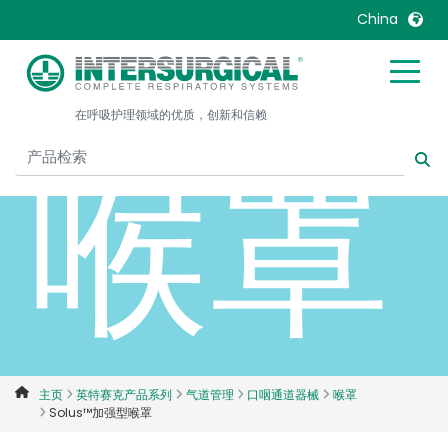
加强
China
United Kingdom
Ireland
在呼吸护理领域的优质，创新和信赖
United States
Italia
喉罩
Australia
Japan
België, Nederlands
Lietuva
Belgique, Français
Malaysia
Canada, English
Mexico
Canada, Français
Nederlands
China
Norway
Colombia
Portugal
Denmark
Russia
主页
英特赛克产品系列
气道管理
口咽通道器械
喉罩
Solus™加强型喉罩
Deutschland
Sweden