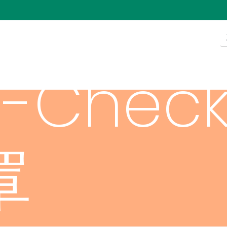
i-Chec
罩