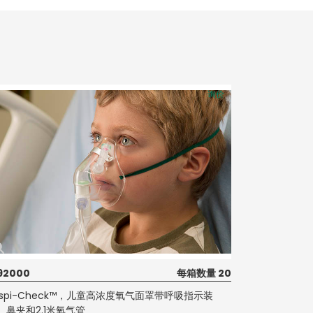
询价
92000
每箱数量 20
espi-Check™，儿童高浓度氧气面罩带呼吸指示装
、鼻夹和2.1米氧气管