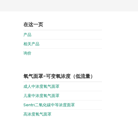
Deutschland
Sweden
España
Turkey
在这一页
France
产品
International English
相关产品
询价
氧气面罩-可变氧浓度（低流量）
成人中浓度氧气面罩
儿童中浓度氧气面罩
Sentri二氧化碳中等浓度面罩
高浓度氧气面罩