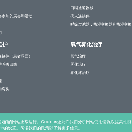
口咽通道器械
将参加的展会和活动
病人连接件
呼吸过滤器，热湿交换器和热湿交换
们
监护
氧气雾化治疗
连接件（患者界面）
氧气治疗
护呼吸回路
雾化治疗
雾化杯治疗
理
和弯头
我们的网站正常运行。Cookies还允许我们分析网站使用情况以提高性能
e策略
kies的设置。阅读我们的政策以了解更多信息。