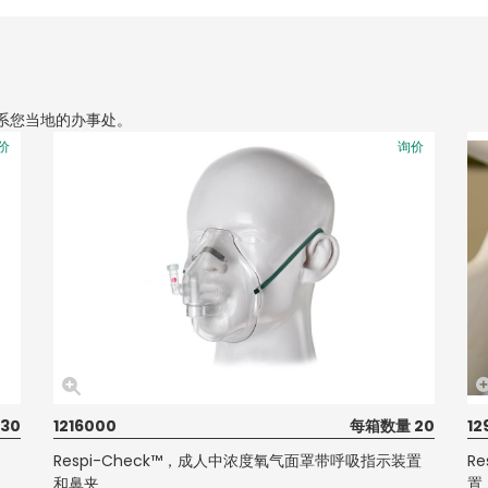
系您当地的办事处。
价
询价
30
1216000
每箱数量 20
12
Respi-Check™，成人中浓度氧气面罩带呼吸指示装置
R
和鼻夹
置