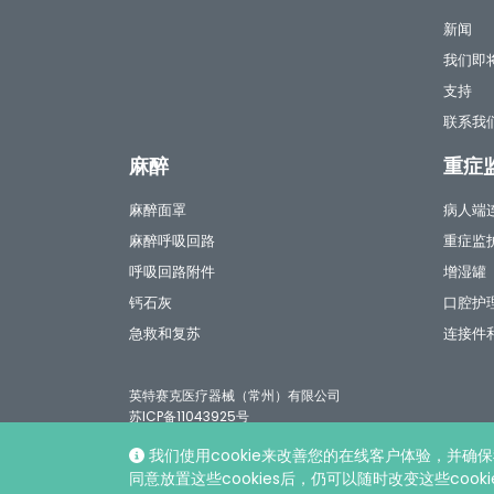
新闻
我们即
支持
联系我
麻醉
重症
麻醉面罩
病人端
麻醉呼吸回路
重症监
呼吸回路附件
增湿罐
钙石灰
口腔护
急救和复苏
连接件
英特赛克医疗器械（常州）有限公司
苏ICP备11043925号
我们使用cookie来改善您的在线客户体验，并确保
© 英特赛克医疗器械（常州）有限公司, 2026 |
隐私和Cooki
同意放置这些cookies后，仍可以随时改变这些coo