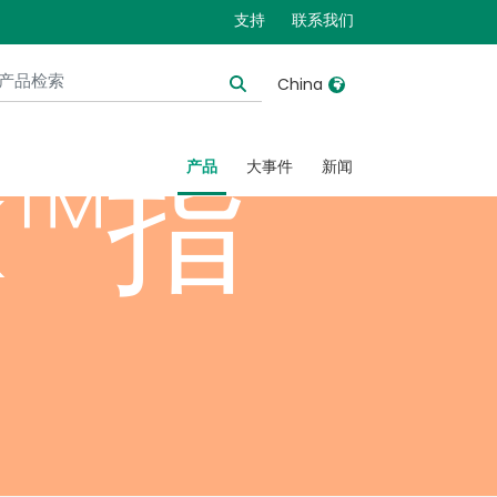
支持
联系我们
China
k™指
United Kingdom
Ireland
产品
大事件
新闻
United States
Italia
Australia
Japan
België, Nederlands
Lietuva
Belgique, Français
Malaysia
Canada, English
Mexico
Canada, Français
Nederlands
China
Norway
Colombia
Portugal
Denmark
Russia